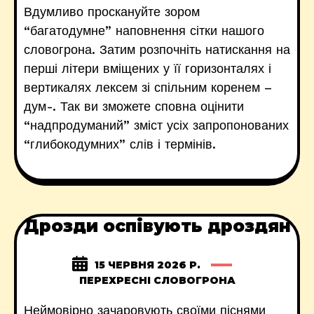
Вдумливо проскануйте зором
“багатодумне” наповнення сітки нашого
словогрона. Затим розпочніть натискання на
перші літери вміщених у її горизонталях і
вертикалях лексем зі спільним коренем –
дум-. Так ви зможете сповна оцінити
“надпродуманий” зміст усіх запропонованих
“глибокодумних” слів і термінів.
Дрозди оспівують дроздян
15 ЧЕРВНЯ 2026 Р.
ПЕРЕХРЕСНІ СЛОВОГРОНА
Неймовірно зачаровують своїми піснями