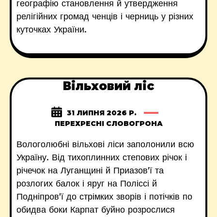
географію становлення й утвердження
релігійних громад ченців і черниць у різних
куточках України.
Вільховий ліс
31 ЛИПНЯ 2026 Р.
ПЕРЕХРЕСНІ СЛОВОГРОНА
Вологолюбні вільхові ліси заполонили всю
Україну. Від тихоплинних степових річок і
річечок на Луганщині й Приазов'ї та
розлогих балок і яруг на Поліссі й
Подніпров'ї до стрімких зворів і потічків по
обидва боки Карпат буйно розрослися