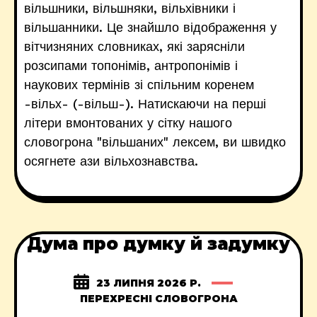
вільшники, вільшняки, вільхівники і
вільшанники. Це знайшло відображення у
вітчизняних словниках, які зарясніли
розсипами топонімів, антропонімів і
наукових термінів зі спільним коренем
-вільх- (-вільш-). Натискаючи на перші
літери вмонтованих у сітку нашого
словогрона "вільшаних" лексем, ви швидко
осягнете ази вільхознавства.
Дума про думку й задумку
23 ЛИПНЯ 2026 Р.
ПЕРЕХРЕСНІ СЛОВОГРОНА