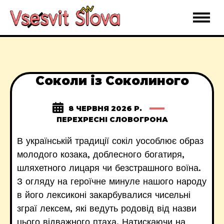
Соколи із Соколиного
8 ЧЕРВНЯ 2026 Р.
ПЕРЕХРЕСНІ СЛОВОГРОНА
В українській традиції сокіл уособлює образ
молодого козака, доблесного богатиря,
шляхетного лицаря чи безстрашного воїна.
З огляду на героїчне минуле нашого народу
в його лексиконі закарбувалися чисельні
зграї лексем, які ведуть родовід від назви
цього відважного птаха. Натискаючи на