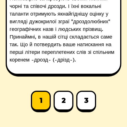
чорні та співочі дрозди. І їхні вокальні
таланти отримують якнайгіднішу оцінку у
вигляді дужокрилої зграї "дроздолюбних"
географічних назв і людських прізвищ.
Принаймні, в нашій сітці складається саме
так. Що й потвердить ваше натискання на
перші літери переплетених слів зі спільним
коренем -дрозд- (-дрізд-).
1
2
3