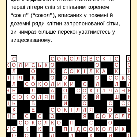
перші літери слів зі спільним коренем
“сокіл” (“сокол”), вписаних у поземні й
доземні ряди клітин запропонованої сітки,
ви чимраз більше переконуватиметесь у
вищесказаному.