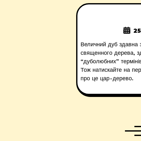
25
Величний дуб здавна з
священного дерева, зд
“дуболюбних” термінів
Тож натискайте на пер
про це цар-дерево.