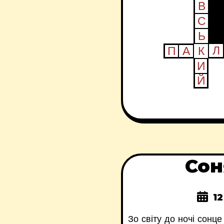
Сон
1
Зо світу до ночі сонц