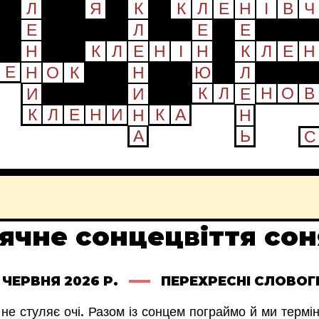
ячне сонцецвіття сон
2 ЧЕРВНЯ 2026 Р.
ПЕРЕХРЕСНІ СЛОВО
е не стуляє очі. Разом із сонцем пограймо й ми терм