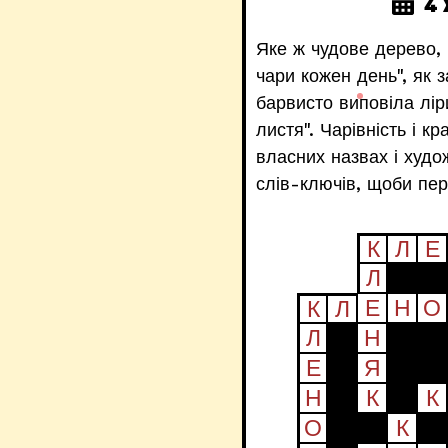
4 
Яке ж чудове дерево, 
чари кожен день", як 
барвисто виповіла лір
листя". Чарівність і 
власних назвах і худо
слів-ключів, щоби пер