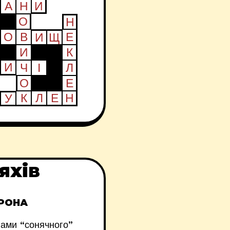
яхів
ГРОНА
інами “сонячного”