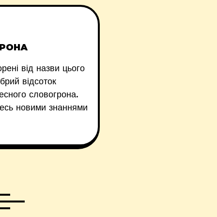
ГРОНА
рені від назви цього
брий відсоток
есного словогрона.
йтесь новими знаннями