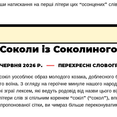
и натискання на перші літери цих “осонцених” слів,
Соколи із Соколиног
 ЧЕРВНЯ 2026 Р.
ПЕРЕХРЕСНІ СЛОВОГ
ї сокіл уособлює образ молодого козака, доблесного
о воїна. З огляду на героїчне минуле нашого народ
і зграї лексем, які ведуть родовід від назви цього в
ітери слів зі спільним коренем “сокіл” (“сокол”), вп
апропонованої сітки, ви чимраз більше переконувати