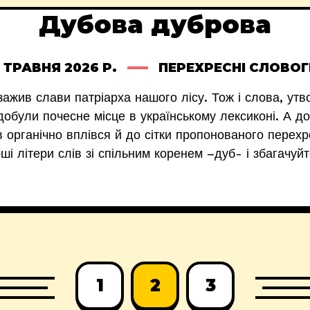
Дубова дуброва
 ТРАВНЯ 2026 Р.
ПЕРЕХРЕСНІ СЛОВО
ажив слави патріарха нашого лісу. Тож і слова, утво
обули почесне місце в українському лексиконі. А до
 органічно вплівся й до сітки пропонованого перехр
ші літери слів зі спільним коренем –дуб- і збагачу
1
2
3