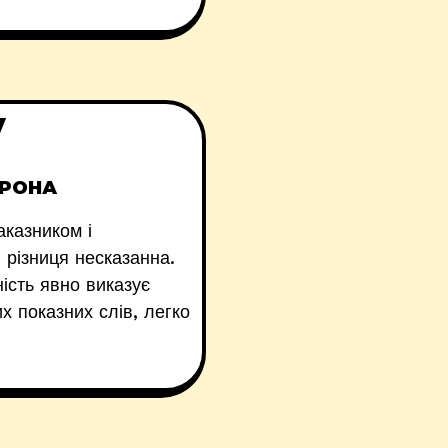
у
ГРОНА
аказником і
 різниця несказанна.
ність явно виказує
х показних слів, легко