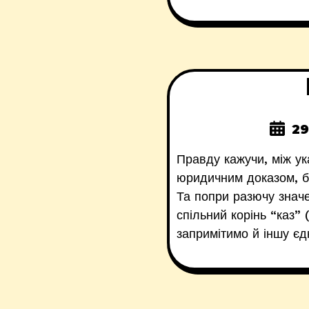
29
Правду кажучи, між ук
юридичним доказом, бі
Та попри разючу значе
спільний корінь “каз”
запримітимо й іншу єд