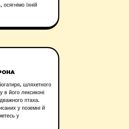
 осягнімо їхній
о
РОНА
 богатиря, шляхетного
у в його лексиконі
ідважного птаха.
исаних у поземні й
метесь у