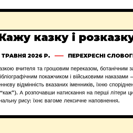
Кажу казку і розказк
 ТРАВНЯ 2026 Р.
ПЕРЕХРЕСНІ СЛОВО
азкою вчителя та грошовим переказом, ботанічним з
бліографічним покажчиком і військовими наказами –
ннєву відмінність вказаних іменників, їхню спорідне
 (“каж”). А розпочавши натискання на перші літери ци
нальну рису: їхнє вагоме лексичне наповнення.