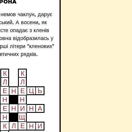
ГРОНА
 немов чаклун, дарує
ький. А восени, як
сте опадає з кленів
повна відобразилась у
рші літери "кленових"
етичних рядків.