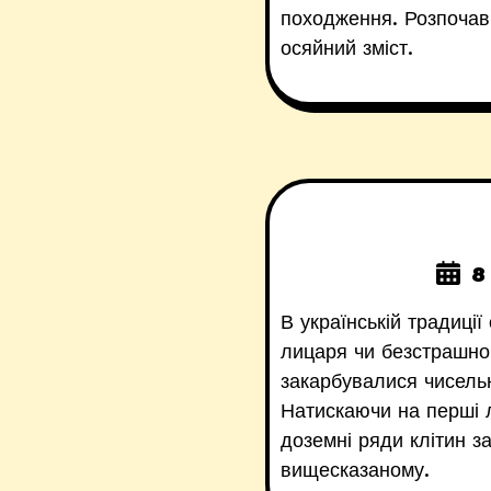
походження. Розпочавш
осяйний зміст.
8
В українській традиці
лицаря чи безстрашног
закарбувалися чисельн
Натискаючи на перші л
доземні ряди клітин з
вищесказаному.