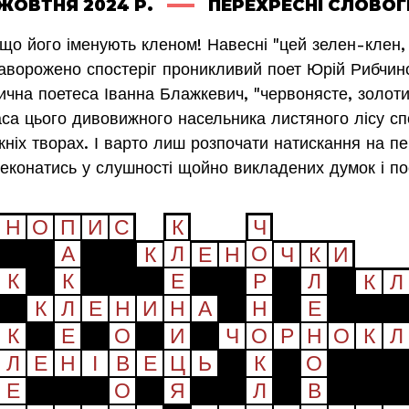
ЖОВТНЯ 2024 Р.
ПЕРЕХРЕСНІ СЛОВО
що його іменують кленом! Навесні "цей зелен-клен,
заворожено спостеріг проникливий поет Юрій Рибчинс
ична поетеса Іванна Блажкевич, "червонясте, золоти
краса цього дивовижного насельника листяного лісу с
жніх творах. І варто лиш розпочати натискання на пе
еконатись у слушності щойно викладених думок і по