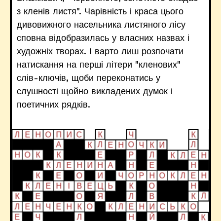
з кленів листя". Чарівність і краса цього
дивовижного насельника листяного лісу
сповна відобразилась у власних назвах і
художніх творах. І варто лиш розпочати
натискання на перші літери "кленових"
слів-ключів, щоби переконатись у
слушності щойно викладених думок і
поетичних рядків.