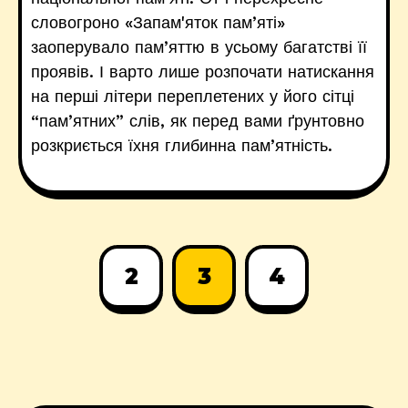
словогроно «Запам'яток пам’яті»
заоперувало пам’яттю в усьому багатстві її
проявів. І варто лише розпочати натискання
на перші літери переплетених у його сітці
“пам’ятних” слів, як перед вами ґрунтовно
розкриється їхня глибинна пам’ятність.
2
3
4