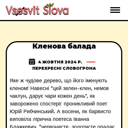
Кленова балада
4 ЖОВТНЯ 2024 Р.
ПЕРЕХРЕСНІ СЛОВОГРОНА
Яке ж чудове дерево, що його іменують
кленом! Навесні "цей зелен-клен, немов
чаклун, дарує чари кожен день", як
заворожено спостеріг проникливий поет
Юрій Рибчинський. А восени, як барвисто
виповіла лірична поетеса Іванна
Блажкевич, "червонясте, золотисте опадає