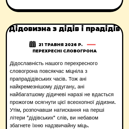
Дідовизна з дідів і прадідів
21 ТРАВНЯ 2026 Р.
ПЕРЕХРЕСНІ СЛОВОГРОНА
Дідославність нашого перехресного
словогрона повсякчас міцніла з
прапрадідівських часів. Тож ані
найкремезнішому дідугану, ані
найбагатшому дідичеві наразі не вдасться
прожогом осягнути цієї всеохопної дідизни.
Утім, розпочавши натискання на перші
літери "дідівських" слів, ви небавом
збагнете їхню надзвичайну міць.