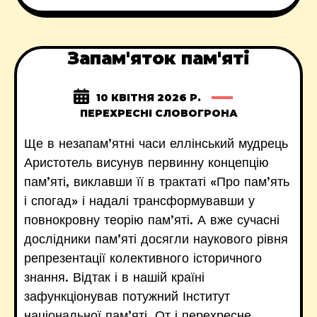
Запам'яток пам'яті
10 КВІТНЯ 2026 Р.
ПЕРЕХРЕСНІ СЛОВОГРОНА
Ще в незапам’ятні часи еллінський мудрець
Аристотель висунув первинну концепцію
пам’яті, виклавши її в трактаті «Про пам’ять
і спогад» і надалі трансформувавши у
повнокровну теорію пам’яті. А вже сучасні
дослідники пам’яті досягли наукового рівня
репрезентації колективного історичного
знання. Відтак і в нашій країні
зафункціонував потужний Інститут
національної пам’яті. От і перехресне