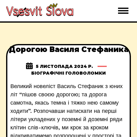
Дорогою Василя Стефаника
5 ЛИСТОПАДА 2024 Р.
БІОГРАФІЧНІ ГОЛОВОЛОМКИ
Великий новеліст Василь Стефаник з юних
літ “пішов своєю дорогою; та дорога
самотна, якась темна і тяжко нею самому
ходити”. Розпочавши натискати на перші
літери укладених у поземні й доземні ряди
клітин слів-ключів, ми крок за кроком
відкриватимемо розпорошені у просторі та