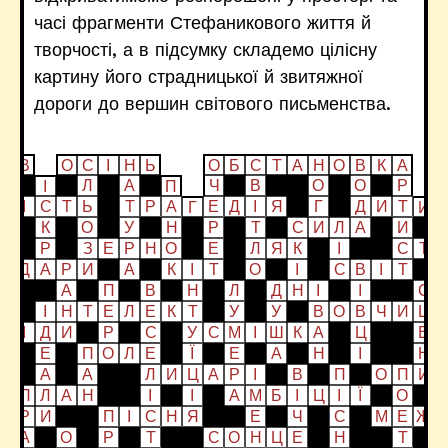
часі фрагменти Стефаникового життя й
творчості, а в підсумку складемо цілісну
картину його страдницької й звитяжної
дороги до вершин світового письменства.