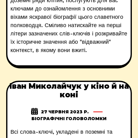
доземні ряди клітин, послугують для вас
ключами до ознайомлення з основними
віхами яскравої біографії цього славетного
полководця. Сміливо натискайте на перші
літери зазначених слів-ключів і розкривайте
їх історичне значення або "відважний"
контекст, в якому вони вжиті.
Іван Миколайчук у кіно й на
коні
27 ЧЕРВНЯ 2023 Р.
БІОГРАФІЧНІ ГОЛОВОЛОМКИ
Всі слова-ключі, укладені в поземні та