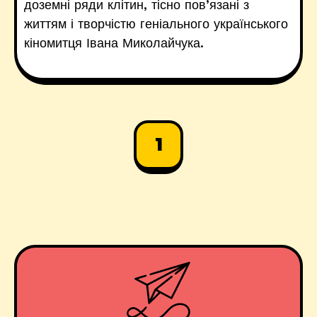
доземні ряди клітин, тісно пов’язані з
життям і творчістю геніального українського
кіномитця Івана Миколайчука.
1