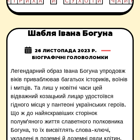
Шабля Івана Богуна
26 ЛИСТОПАДА 2023 Р.
БІОГРАФІЧНІ ГОЛОВОЛОМКИ
Легендарний образ Івана Богуна упродовж
віків приваблював багатьох істориків, воїнів
і митців. Та лиш у новітні часи цей
відважний козацький лицар удостоївся
гідного місця у пантеоні українських героїв.
Що ж до найяскравіших сторінок
полум'яного життя славетного полковника
Богуна, то їх висвітлять слова-ключі,
укладені в поземні й доземні ряди клітин.